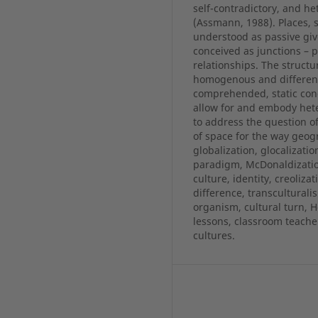
self-contradictory, and he
(Assmann, 1988). Places, s
understood as passive giv
conceived as junctions – p
relationships. The structu
homogenous and differentia
comprehended, static con
allow for and embody heter
to address the question 
of space for the way geog
globalization, glocalizati
paradigm, McDonaldization
culture, identity, creoliza
difference, transculturalis
organism, cultural turn, 
lessons, classroom teacher
cultures.