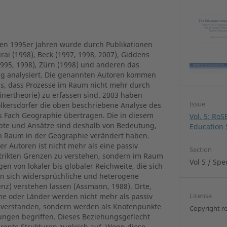
en 1995er Jahren wurde durch Publikationen
ai (1998), Beck (1997, 1998, 2007), Giddens
1995, 1998), Zürn (1998) und anderen das
ung analysiert. Die genannten Autoren kommen
is, dass Prozesse im Raum nicht mehr durch
inertheorie) zu erfassen sind. 2003 haben
Issue
kersdorfer die oben beschriebene Analyse des
as Fach Geographie übertragen. Die in diesem
Vol. 5: RoS
pte und Ansätze sind deshalb von Bedeutung,
Education 
on Raum in der Geographie verändert haben.
r Autoren ist nicht mehr als eine passiv
Section
strikten Grenzen zu verstehen, sondern im Raum
Vol 5 / Spe
en von lokaler bis globaler Reichweite, die sich
, in sich widersprüchliche und heterogene
renz) verstehen lassen (Assmann, 1988). Orte,
License
me oder Länder werden nicht mehr als passiv
verstanden, sondern werden als Knotenpunkte
Copyright r
ungen begriffen. Dieses Beziehungsgeflecht
rente Strukturen zugleich auf. Wenn diese