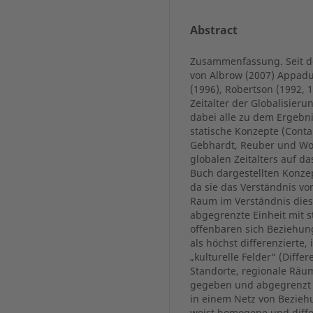
Abstract
Zusammenfassung. Seit d
von Albrow (2007) Appadur
(1996), Robertson (1992, 
Zeitalter der Globalisier
dabei alle zu dem Ergebn
statische Konzepte (Conta
Gebhardt, Reuber und Wol
globalen Zeitalters auf d
Buch dargestellten Konze
da sie das Verständnis v
Raum im Verständnis diese
abgegrenzte Einheit mit 
offenbaren sich Beziehung
als höchst differenzierte
„kulturelle Felder“ (Diffe
Standorte, regionale Räu
gegeben und abgegrenzt 
in einem Netz von Bezieh
weist homogene und diffe