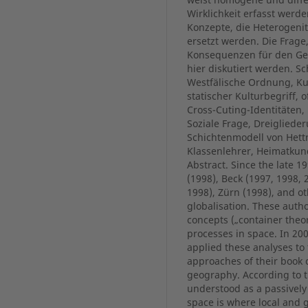
Wirklichkeit erfasst werd
Konzepte, die Heterogeni
ersetzt werden. Die Frag
Konsequenzen für den Geo
hier diskutiert werden. Sc
Westfälische Ordnung, Ku
statischer Kulturbegriff, o
Cross-Cuting-Identitäten, 
Soziale Frage, Dreigliede
Schichtenmodell von Hett
Klassenlehrer, Heimatkund
Abstract. Since the late 1
(1998), Beck (1997, 1998, 
1998), Zürn (1998), and 
globalisation. These autho
concepts („container theor
processes in space. In 20
applied these analyses to
approaches of their book
geography. According to t
understood as a passively 
space is where local and g