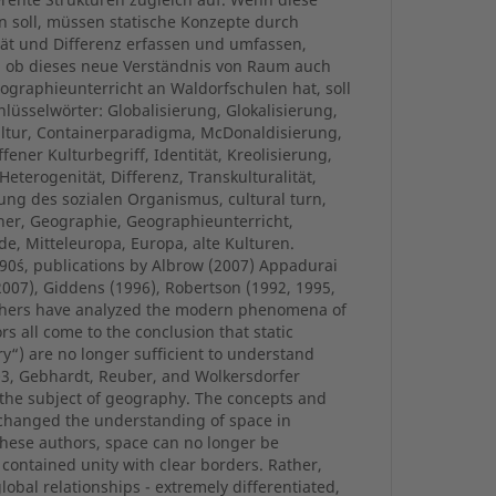
en soll, müssen statische Konzepte durch
tät und Differenz erfassen und umfassen,
e, ob dieses neue Verständnis von Raum auch
graphieunterricht an Waldorfschulen hat, soll
hlüsselwörter: Globalisierung, Glokalisierung,
ltur, Containerparadigma, McDonaldisierung,
ffener Kulturbegriff, Identität, Kreolisierung,
Heterogenität, Differenz, Transkulturalität,
rung des sozialen Organismus, cultural turn,
ner, Geographie, Geographieunterricht,
e, Mitteleuropa, Europa, alte Kulturen.
990´s, publications by Albrow (2007) Appadurai
2007), Giddens (1996), Robertson (1992, 1995,
others have analyzed the modern phenomena of
rs all come to the conclusion that static
y“) are no longer sufficient to understand
03, Gebhardt, Reuber, and Wolkersdorfer
 the subject of geography. The concepts and
 changed the understanding of space in
hese authors, space can no longer be
contained unity with clear borders. Rather,
lobal relationships - extremely differentiated,