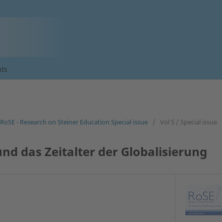
ts
: RoSE - Research on Steiner Education Special issue
/
Vol 5 / Special issue
und das Zeitalter der Globalisierung