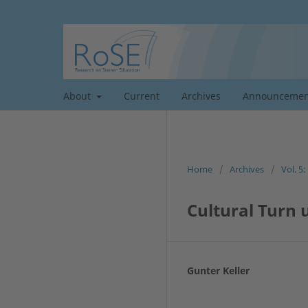
About
Current
Archives
Announcemen
Home
/
Archives
/
Vol. 5
Cultural Turn 
Gunter Keller