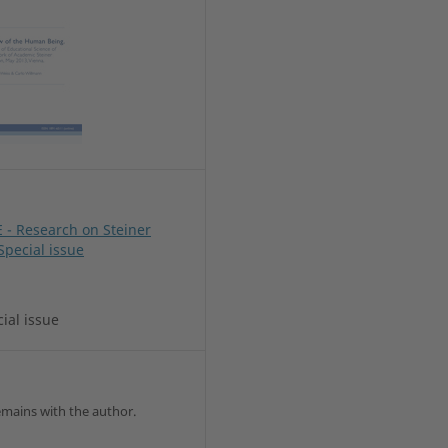
E - Research on Steiner
Special issue
cial issue
emains with the author.